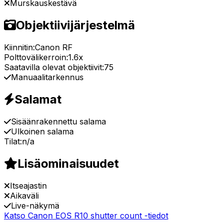
Murskauskestävä
Objektiivijärjestelmä
Kiinnitin:
Canon RF
Polttovälikerroin:
1.6x
Saatavilla olevat objektiivit:
75
Manuaalitarkennus
Salamat
Sisäänrakennettu salama
Ulkoinen salama
Tilat:
n/a
Lisäominaisuudet
Itseajastin
Aikaväli
Live-näkymä
Katso Canon EOS R10 shutter count -tiedot