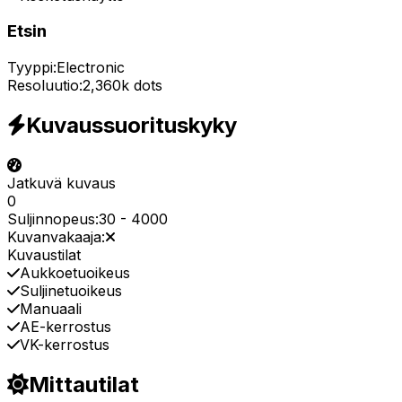
Etsin
Tyyppi:
Electronic
Resoluutio:
2,360k dots
Kuvaussuorituskyky
Jatkuvä kuvaus
0
Suljinnopeus:
30
-
4000
Kuvanvakaaja:
Kuvaustilat
Aukkoetuoikeus
Suljinetuoikeus
Manuaali
AE-kerrostus
VK-kerrostus
Mittautilat