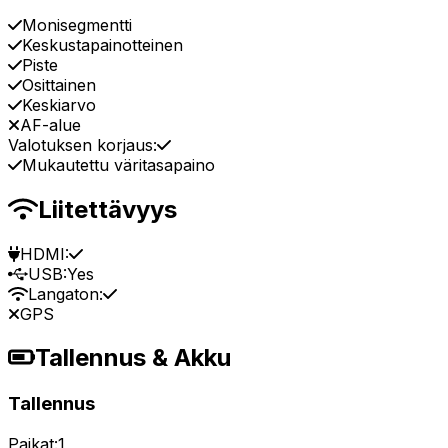
Monisegmentti
Keskustapainotteinen
Piste
Osittainen
Keskiarvo
AF-alue
Valotuksen korjaus:
Mukautettu väritasapaino
Liitettävyys
HDMI:
USB:
Yes
Langaton:
GPS
Tallennus & Akku
Tallennus
Paikat:
1