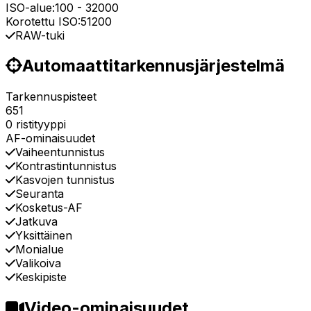
ISO-alue:
100
-
32000
Korotettu ISO:
51200
RAW-tuki
Automaattitarkennusjärjestelmä
Tarkennuspisteet
651
0 ristityyppi
AF-ominaisuudet
Vaiheentunnistus
Kontrastintunnistus
Kasvojen tunnistus
Seuranta
Kosketus-AF
Jatkuva
Yksittäinen
Monialue
Valikoiva
Keskipiste
Video-ominaisuudet