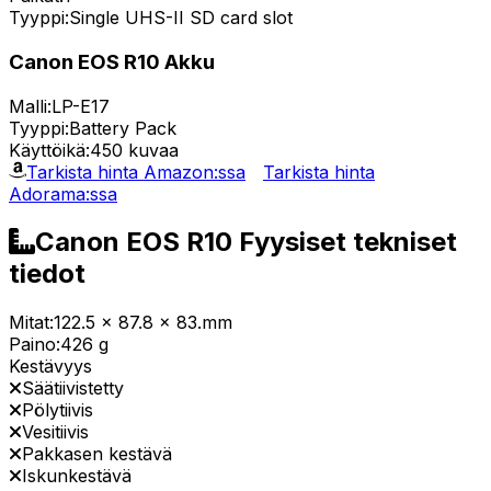
Tyyppi:
Single UHS-II SD card slot
Canon EOS R10 Akku
Malli:
LP-E17
Tyyppi:
Battery Pack
Käyttöikä:
450 kuvaa
Tarkista hinta Amazon:ssa
Tarkista hinta
Adorama:ssa
Canon EOS R10 Fyysiset tekniset
tiedot
Mitat:
122.5 x 87.8 x 83.mm
Paino:
426 g
Kestävyys
Säätiivistetty
Pölytiivis
Vesitiivis
Pakkasen kestävä
Iskunkestävä