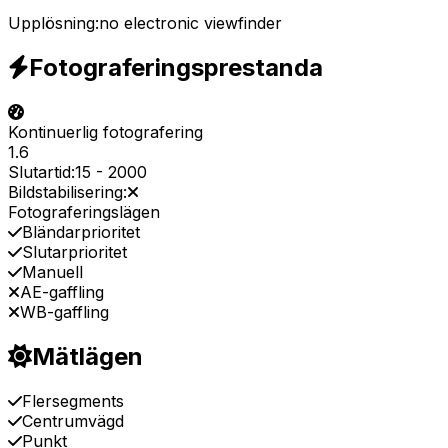
Upplösning:
no electronic viewfinder
Fotograferingsprestanda
Kontinuerlig fotografering
1.6
Slutartid:
15
-
2000
Bildstabilisering:
Fotograferingslägen
Bländarprioritet
Slutarprioritet
Manuell
AE-gaffling
WB-gaffling
Mätlägen
Flersegments
Centrumvägd
Punkt