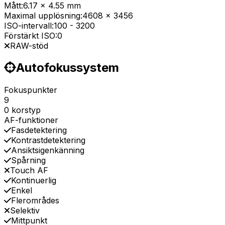
Mått:
6.17 x 4.55 mm
Maximal upplösning:
4608 x 3456
ISO-intervall:
100
-
3200
Förstärkt ISO:
0
RAW-stöd
Autofokussystem
Fokuspunkter
9
0 korstyp
AF-funktioner
Fasdetektering
Kontrastdetektering
Ansiktsigenkänning
Spårning
Touch AF
Kontinuerlig
Enkel
Flerområdes
Selektiv
Mittpunkt