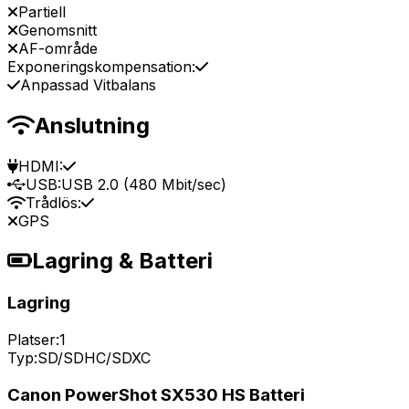
Partiell
Genomsnitt
AF-område
Exponeringskompensation:
Anpassad Vitbalans
Anslutning
HDMI:
USB:
USB 2.0 (480 Mbit/sec)
Trådlös:
GPS
Lagring & Batteri
Lagring
Platser:
1
Typ:
SD/SDHC/SDXC
Canon PowerShot SX530 HS Batteri