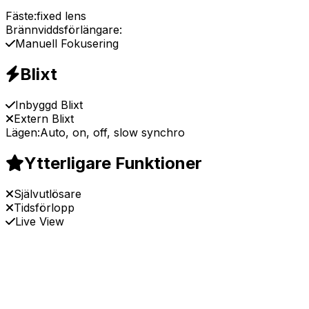
Fäste:
fixed lens
Brännviddsförlängare:
Manuell Fokusering
Blixt
Inbyggd Blixt
Extern Blixt
Lägen:
Auto, on, off, slow synchro
Ytterligare Funktioner
Självutlösare
Tidsförlopp
Live View