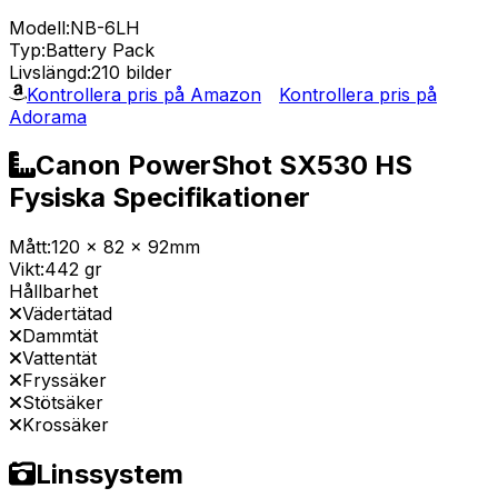
Modell:
NB-6LH
Typ:
Battery Pack
Livslängd:
210 bilder
Kontrollera pris på Amazon
Kontrollera pris på
Adorama
Canon PowerShot SX530 HS
Fysiska Specifikationer
Mått:
120 x 82 x 92mm
Vikt:
442 gr
Hållbarhet
Vädertätad
Dammtät
Vattentät
Fryssäker
Stötsäker
Krossäker
Linssystem