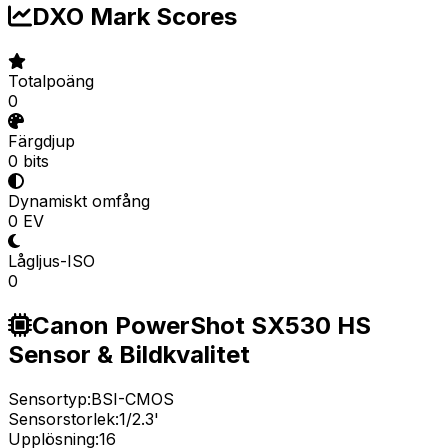
DXO Mark Scores
Totalpoäng
0
Färgdjup
0 bits
Dynamiskt omfång
0 EV
Lågljus-ISO
0
Canon PowerShot SX530 HS
Sensor & Bildkvalitet
Sensortyp:
BSI-CMOS
Sensorstorlek:
1/2.3'
Upplösning:
16