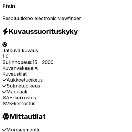
Etsin
Resoluutio:
no electronic viewfinder
Kuvaussuorituskyky
Jatkuvä kuvaus
1.6
Suljinnopeus:
15
-
2000
Kuvanvakaaja:
Kuvaustilat
Aukkoetuoikeus
Suljinetuoikeus
Manuaali
AE-kerrostus
VK-kerrostus
Mittautilat
Monisegmentti