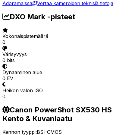
Adorama:ssa
Vertaa kameroiden teknisiä tietoja
DXO Mark -pisteet
Kokonaispistemäärä
0
Värisyvyys
0 bits
Dynaaminen alue
0 EV
Heikon valon ISO
0
Canon PowerShot SX530 HS
Kento & Kuvanlaatu
Kennon tyyppi:
BSI-CMOS