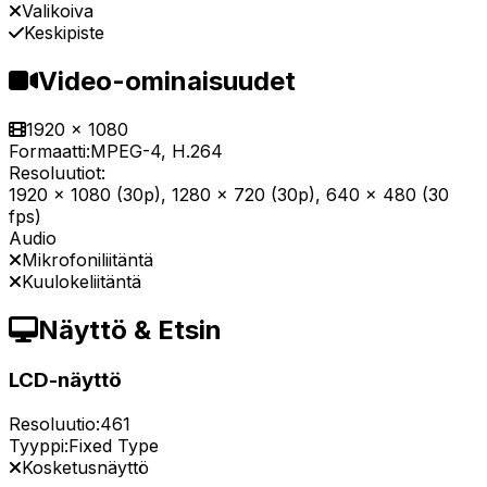
Valikoiva
Keskipiste
Video-ominaisuudet
1920 x 1080
Formaatti:
MPEG-4, H.264
Resoluutiot:
1920 x 1080 (30p), 1280 x 720 (30p), 640 x 480 (30
fps)
Audio
Mikrofoniliitäntä
Kuulokeliitäntä
Näyttö & Etsin
LCD-näyttö
Resoluutio:
461
Tyyppi:
Fixed Type
Kosketusnäyttö