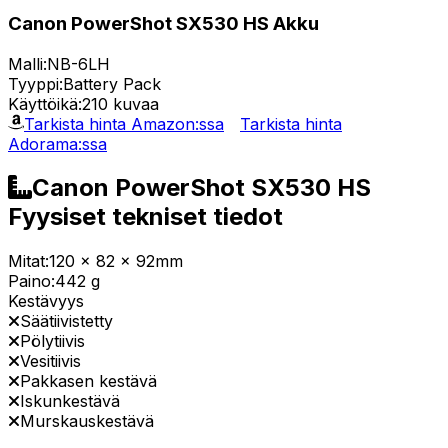
Canon PowerShot SX530 HS Akku
Malli:
NB-6LH
Tyyppi:
Battery Pack
Käyttöikä:
210 kuvaa
Tarkista hinta Amazon:ssa
Tarkista hinta
Adorama:ssa
Canon PowerShot SX530 HS
Fyysiset tekniset tiedot
Mitat:
120 x 82 x 92mm
Paino:
442 g
Kestävyys
Säätiivistetty
Pölytiivis
Vesitiivis
Pakkasen kestävä
Iskunkestävä
Murskauskestävä