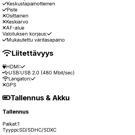
Keskustapainotteinen
Piste
Osittainen
Keskiarvo
AF-alue
Valotuksen korjaus:
Mukautettu väritasapaino
Liitettävyys
HDMI:
USB:
USB 2.0 (480 Mbit/sec)
Langaton:
GPS
Tallennus & Akku
Tallennus
Paikat:
1
Tyyppi:
SD/SDHC/SDXC