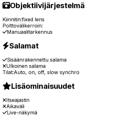
Objektiivijärjestelmä
Kiinnitin:
fixed lens
Polttovälikerroin:
Manuaalitarkennus
Salamat
Sisäänrakennettu salama
Ulkoinen salama
Tilat:
Auto, on, off, slow synchro
Lisäominaisuudet
Itseajastin
Aikaväli
Live-näkymä