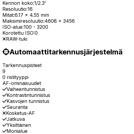
Kennon koko:
1/2.3'
Resoluutio:
16
Mitat:
6.17 x 4.55 mm
Maksimiresoluutio:
4608 x 3456
ISO-alue:
100
-
3200
Korotettu ISO:
0
RAW-tuki
Automaattitarkennusjärjestelmä
Tarkennuspisteet
9
0 ristityyppi
AF-ominaisuudet
Vaiheentunnistus
Kontrastintunnistus
Kasvojen tunnistus
Seuranta
Kosketus-AF
Jatkuva
Yksittäinen
Monialue