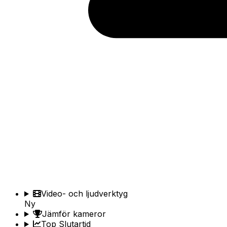
Video- och ljudverktyg
Ny
Jämför kameror
Top Slutartid