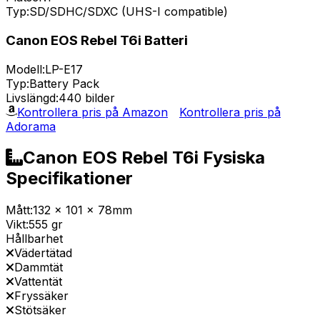
Typ:
SD/SDHC/SDXC (UHS-I compatible)
Canon EOS Rebel T6i Batteri
Modell:
LP-E17
Typ:
Battery Pack
Livslängd:
440 bilder
Kontrollera pris på Amazon
Kontrollera pris på
Adorama
Canon EOS Rebel T6i Fysiska
Specifikationer
Mått:
132 x 101 x 78mm
Vikt:
555 gr
Hållbarhet
Vädertätad
Dammtät
Vattentät
Fryssäker
Stötsäker