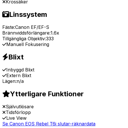
Krossäker
Linssystem
Fäste:
Canon EF/EF-S
Brännviddsförlängare:
1.6x
Tillgängliga Objektiv:
333
Manuell Fokusering
Blixt
Inbyggd Blixt
Extern Blixt
Lägen:
n/a
Ytterligare Funktioner
Självutlösare
Tidsförlopp
Live View
Se Canon EOS Rebel T6i slutar-räknardata