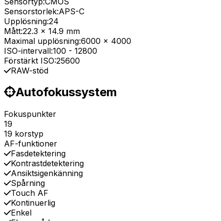
Sensortyp:
CMOS
Sensorstorlek:
APS-C
Upplösning:
24
Mått:
22.3 x 14.9 mm
Maximal upplösning:
6000 x 4000
ISO-intervall:
100
-
12800
Förstärkt ISO:
25600
RAW-stöd
Autofokussystem
Fokuspunkter
19
19 korstyp
AF-funktioner
Fasdetektering
Kontrastdetektering
Ansiktsigenkänning
Spårning
Touch AF
Kontinuerlig
Enkel