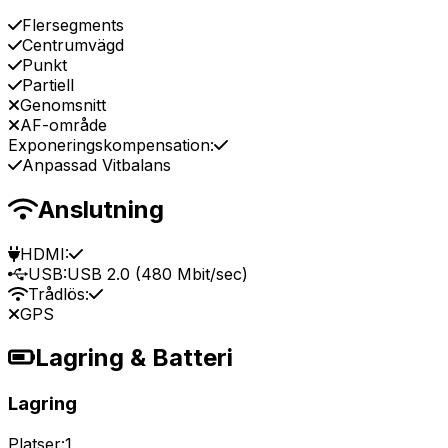
Flersegments
Centrumvägd
Punkt
Partiell
Genomsnitt
AF-område
Exponeringskompensation:
Anpassad Vitbalans
Anslutning
HDMI:
USB:
USB 2.0 (480 Mbit/sec)
Trådlös:
GPS
Lagring & Batteri
Lagring
Platser:
1