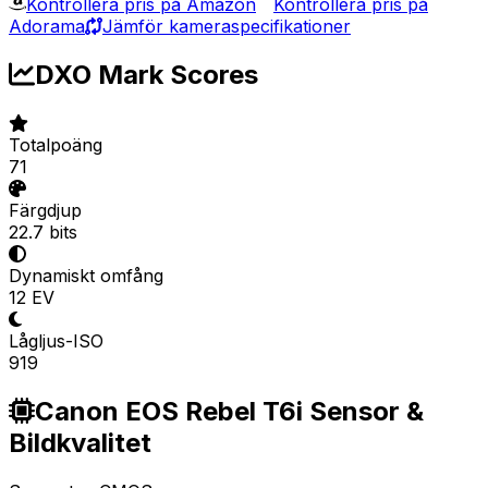
Kontrollera pris på Amazon
Kontrollera pris på
Adorama
Jämför kameraspecifikationer
DXO Mark Scores
Totalpoäng
71
Färgdjup
22.7 bits
Dynamiskt omfång
12 EV
Lågljus-ISO
919
Canon EOS Rebel T6i Sensor &
Bildkvalitet