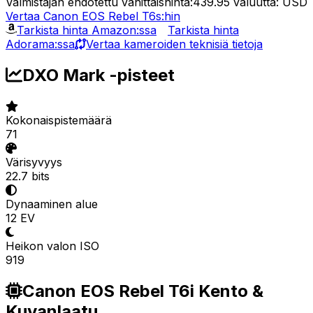
Valmistajan ehdotettu vähittäishinta:439.95
valuutta: USD
Vertaa Canon EOS Rebel T6s:hin
Tarkista hinta Amazon:ssa
Tarkista hinta
Adorama:ssa
Vertaa kameroiden teknisiä tietoja
DXO Mark -pisteet
Kokonaispistemäärä
71
Värisyvyys
22.7 bits
Dynaaminen alue
12 EV
Heikon valon ISO
919
Canon EOS Rebel T6i Kento &
Kuvanlaatu