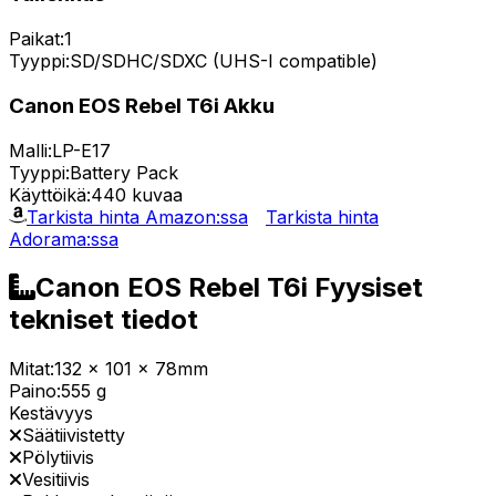
Paikat:
1
Tyyppi:
SD/SDHC/SDXC (UHS-I compatible)
Canon EOS Rebel T6i Akku
Malli:
LP-E17
Tyyppi:
Battery Pack
Käyttöikä:
440 kuvaa
Tarkista hinta Amazon:ssa
Tarkista hinta
Adorama:ssa
Canon EOS Rebel T6i Fyysiset
tekniset tiedot
Mitat:
132 x 101 x 78mm
Paino:
555 g
Kestävyys
Säätiivistetty
Pölytiivis
Vesitiivis