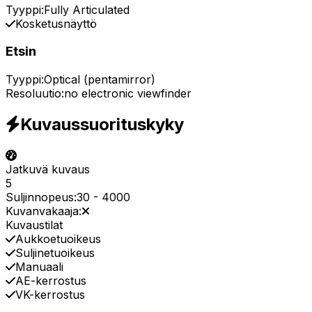
Tyyppi:
Fully Articulated
Kosketusnäyttö
Etsin
Tyyppi:
Optical (pentamirror)
Resoluutio:
no electronic viewfinder
Kuvaussuorituskyky
Jatkuvä kuvaus
5
Suljinnopeus:
30
-
4000
Kuvanvakaaja:
Kuvaustilat
Aukkoetuoikeus
Suljinetuoikeus
Manuaali
AE-kerrostus
VK-kerrostus