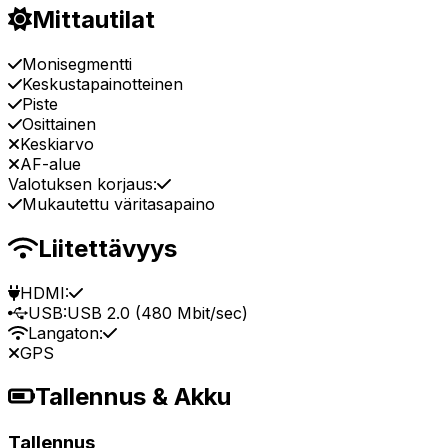
Mittautilat
Monisegmentti
Keskustapainotteinen
Piste
Osittainen
Keskiarvo
AF-alue
Valotuksen korjaus:
Mukautettu väritasapaino
Liitettävyys
HDMI:
USB:
USB 2.0 (480 Mbit/sec)
Langaton:
GPS
Tallennus & Akku
Tallennus