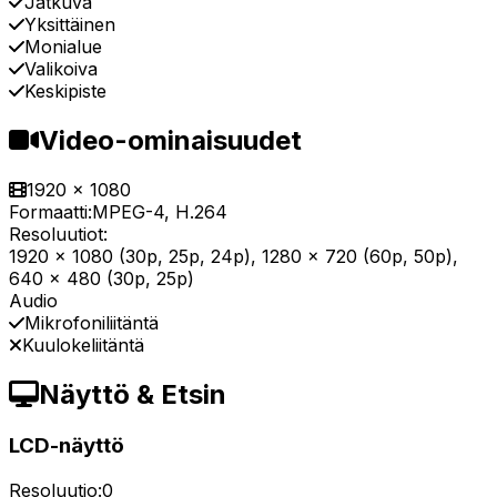
Jatkuva
Yksittäinen
Monialue
Valikoiva
Keskipiste
Video-ominaisuudet
1920 x 1080
Formaatti:
MPEG-4, H.264
Resoluutiot:
1920 x 1080 (30p, 25p, 24p), 1280 x 720 (60p, 50p),
640 x 480 (30p, 25p)
Audio
Mikrofoniliitäntä
Kuulokeliitäntä
Näyttö & Etsin
LCD-näyttö
Resoluutio:
0