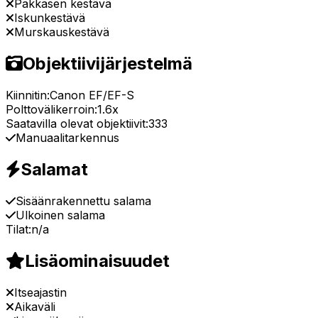
Pakkasen kestävä
Iskunkestävä
Murskauskestävä
Objektiivijärjestelmä
Kiinnitin:
Canon EF/EF-S
Polttovälikerroin:
1.6x
Saatavilla olevat objektiivit:
333
Manuaalitarkennus
Salamat
Sisäänrakennettu salama
Ulkoinen salama
Tilat:
n/a
Lisäominaisuudet
Itseajastin
Aikaväli