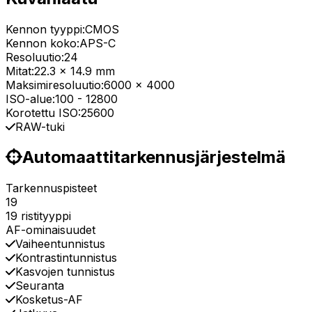
Kennon tyyppi:
CMOS
Kennon koko:
APS-C
Resoluutio:
24
Mitat:
22.3 x 14.9 mm
Maksimiresoluutio:
6000 x 4000
ISO-alue:
100
-
12800
Korotettu ISO:
25600
RAW-tuki
Automaattitarkennusjärjestelmä
Tarkennuspisteet
19
19 ristityyppi
AF-ominaisuudet
Vaiheentunnistus
Kontrastintunnistus
Kasvojen tunnistus
Seuranta
Kosketus-AF