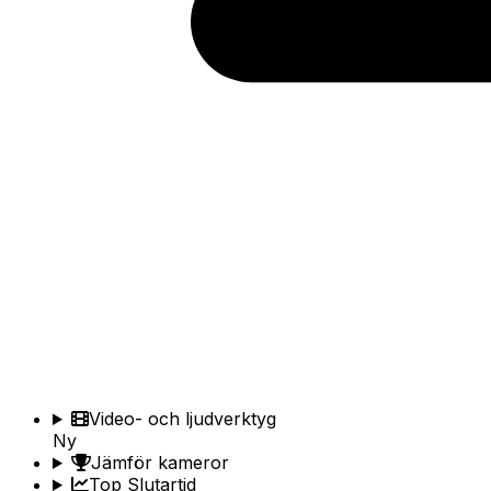
Video- och ljudverktyg
Ny
Jämför kameror
Top Slutartid