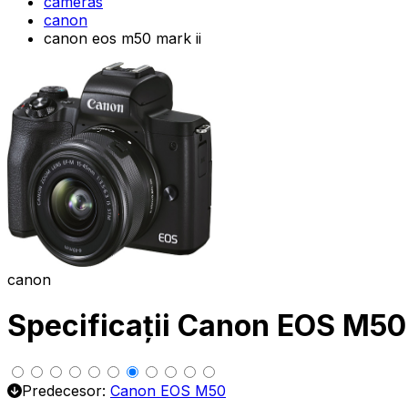
cameras
canon
canon eos m50 mark ii
canon
Specificații Canon EOS M50
Predecesor:
Canon EOS M50