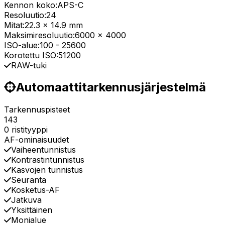
Kennon koko:
APS-C
Resoluutio:
24
Mitat:
22.3 x 14.9 mm
Maksimiresoluutio:
6000 x 4000
ISO-alue:
100
-
25600
Korotettu ISO:
51200
RAW-tuki
Automaattitarkennusjärjestelmä
Tarkennuspisteet
143
0 ristityyppi
AF-ominaisuudet
Vaiheentunnistus
Kontrastintunnistus
Kasvojen tunnistus
Seuranta
Kosketus-AF
Jatkuva
Yksittäinen
Monialue