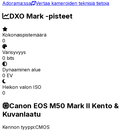
Adorama:ssa
Vertaa kameroiden teknisiä tietoja
DXO Mark -pisteet
Kokonaispistemäärä
0
Värisyvyys
0 bits
Dynaaminen alue
0 EV
Heikon valon ISO
0
Canon EOS M50 Mark II Kento &
Kuvanlaatu
Kennon tyyppi:
CMOS