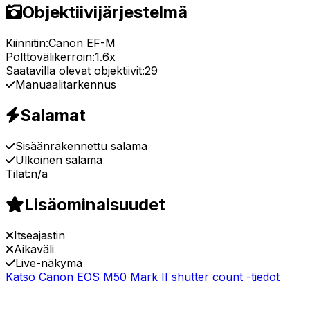
Objektiivijärjestelmä
Kiinnitin:
Canon EF-M
Polttovälikerroin:
1.6x
Saatavilla olevat objektiivit:
29
Manuaalitarkennus
Salamat
Sisäänrakennettu salama
Ulkoinen salama
Tilat:
n/a
Lisäominaisuudet
Itseajastin
Aikaväli
Live-näkymä
Katso Canon EOS M50 Mark II shutter count -tiedot