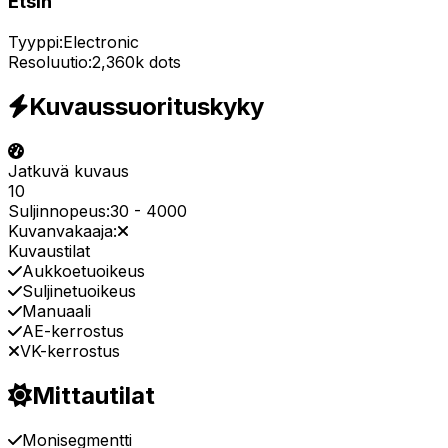
Etsin
Tyyppi:
Electronic
Resoluutio:
2,360k dots
Kuvaussuorituskyky
Jatkuvä kuvaus
10
Suljinnopeus:
30
-
4000
Kuvanvakaaja:
Kuvaustilat
Aukkoetuoikeus
Suljinetuoikeus
Manuaali
AE-kerrostus
VK-kerrostus
Mittautilat
Monisegmentti