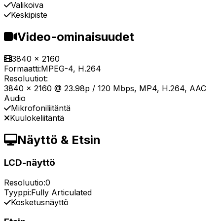
Valikoiva
Keskipiste
Video-ominaisuudet
3840 x 2160
Formaatti:
MPEG-4, H.264
Resoluutiot:
3840 x 2160 @ 23.98p / 120 Mbps, MP4, H.264, AAC
Audio
Mikrofoniliitäntä
Kuulokeliitäntä
Näyttö & Etsin
LCD-näyttö
Resoluutio:
0
Tyyppi:
Fully Articulated
Kosketusnäyttö