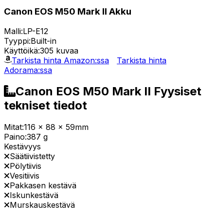
Canon EOS M50 Mark II Akku
Malli:
LP-E12
Tyyppi:
Built-in
Käyttöikä:
305 kuvaa
Tarkista hinta Amazon:ssa
Tarkista hinta
Adorama:ssa
Canon EOS M50 Mark II Fyysiset
tekniset tiedot
Mitat:
116 x 88 x 59mm
Paino:
387 g
Kestävyys
Säätiivistetty
Pölytiivis
Vesitiivis
Pakkasen kestävä
Iskunkestävä
Murskauskestävä