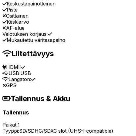
Keskustapainotteinen
Piste
Osittainen
Keskiarvo
AF-alue
Valotuksen korjaus:
Mukautettu väritasapaino
Liitettävyys
HDMI:
USB:
USB
Langaton:
GPS
Tallennus & Akku
Tallennus
Paikat:
1
Tyyppi:
SD/SDHC/SDXC slot (UHS-I compatible)