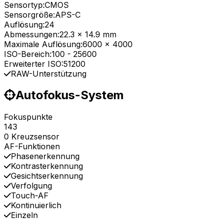
Sensortyp:
CMOS
Sensorgröße:
APS-C
Auflösung:
24
Abmessungen:
22.3 x 14.9 mm
Maximale Auflösung:
6000 x 4000
ISO-Bereich:
100
-
25600
Erweiterter ISO:
51200
RAW-Unterstützung
Autofokus-System
Fokuspunkte
143
0 Kreuzsensor
AF-Funktionen
Phasenerkennung
Kontrasterkennung
Gesichtserkennung
Verfolgung
Touch-AF
Kontinuierlich
Einzeln