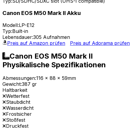
Typ:
SD/SDHC/SDXC slot (UHS-I compatible)
Canon EOS M50 Mark II Akku
Modell:
LP-E12
Typ:
Built-in
Lebensdauer:
305 Aufnahmen
Preis auf Amazon prüfen
Preis auf Adorama prüfen
Canon EOS M50 Mark II
Physikalische Spezifikationen
Abmessungen:
116 x 88 x 59mm
Gewicht:
387 gr
Haltbarkeit
Wetterfest
Staubdicht
Wasserdicht
Frostsicher
Stoßfest
Druckfest