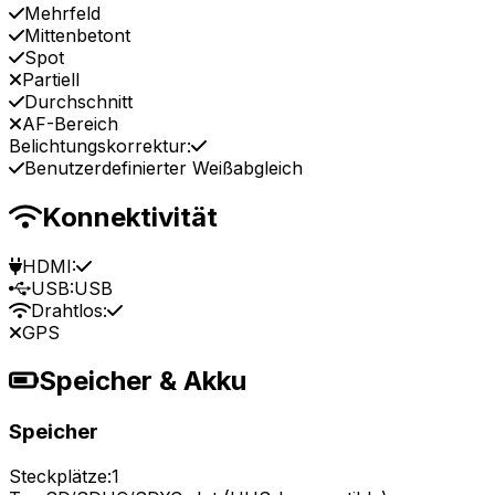
Mehrfeld
Mittenbetont
Spot
Partiell
Durchschnitt
AF-Bereich
Belichtungskorrektur:
Benutzerdefinierter Weißabgleich
Konnektivität
HDMI:
USB:
USB
Drahtlos:
GPS
Speicher & Akku
Speicher
Steckplätze:
1