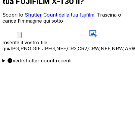
tua FUJIFILM X-T30 II?
Scopri lo
Shutter Count della tua fujifilm
. Trascina o
carica l'immagine qui sotto
Inserite
il vostro file
qui
JPG,PNG,GIF,JPEG,NEF,CR3,CR2,CRW,NEF,NRW,ARW
Vedi shutter count recenti