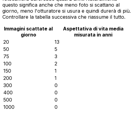
questo significa anche che meno foto si scattano al
giorno, meno l'otturatore si usura e quindi durerà di più.
Controllare la tabella successiva che riassume il tutto.
Immagini scattate al
Aspettativa di vita media
giorno
misurata in anni
20
13
50
5
75
3
100
2
150
1
200
1
300
0
400
0
500
0
1000
0