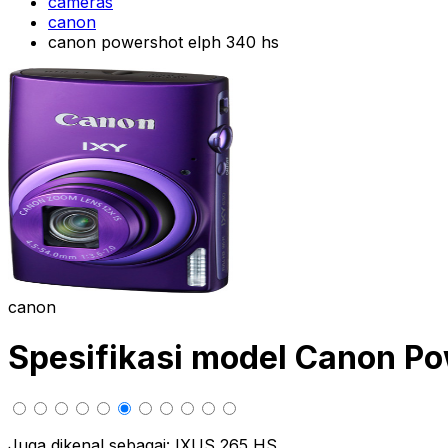
cameras
canon
canon powershot elph 340 hs
canon
Spesifikasi model Canon P
Juga dikenal sebagai: IXUS 265 HS