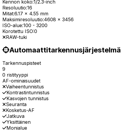
Kennon koko:
1/2.3-inch
Resoluutio:
16
Mitat:
6.17 x 4.55 mm
Maksimiresoluutio:
4608 x 3456
ISO-alue:
100
-
3200
Korotettu ISO:
0
RAW-tuki
Automaattitarkennusjärjestelmä
Tarkennuspisteet
9
0 ristityyppi
AF-ominaisuudet
Vaiheentunnistus
Kontrastintunnistus
Kasvojen tunnistus
Seuranta
Kosketus-AF
Jatkuva
Yksittäinen
Monialue