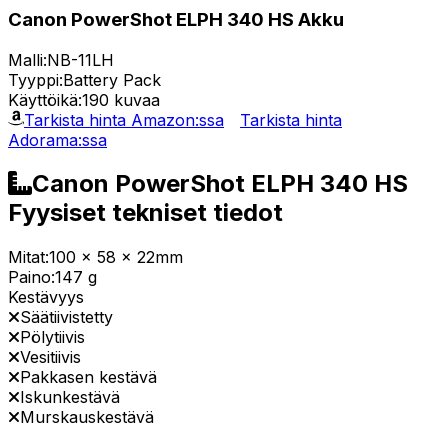
Canon PowerShot ELPH 340 HS Akku
Malli:
NB-11LH
Tyyppi:
Battery Pack
Käyttöikä:
190 kuvaa
Tarkista hinta Amazon:ssa
Tarkista hinta
Adorama:ssa
Canon PowerShot ELPH 340 HS
Fyysiset tekniset tiedot
Mitat:
100 x 58 x 22mm
Paino:
147 g
Kestävyys
Säätiivistetty
Pölytiivis
Vesitiivis
Pakkasen kestävä
Iskunkestävä
Murskauskestävä