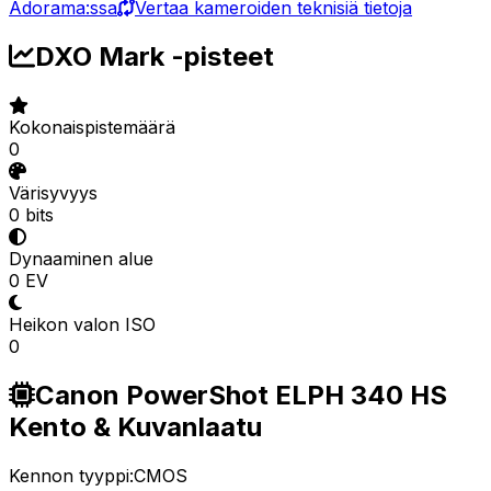
Adorama:ssa
Vertaa kameroiden teknisiä tietoja
DXO Mark -pisteet
Kokonaispistemäärä
0
Värisyvyys
0 bits
Dynaaminen alue
0 EV
Heikon valon ISO
0
Canon PowerShot ELPH 340 HS
Kento & Kuvanlaatu
Kennon tyyppi:
CMOS