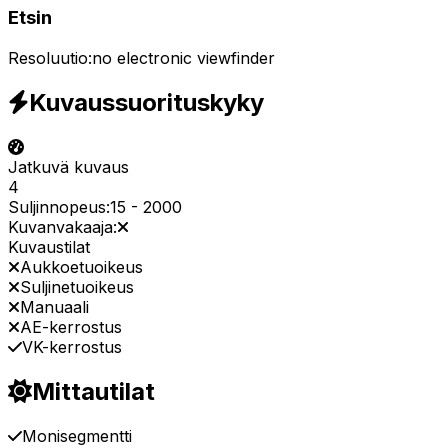
Etsin
Resoluutio:
no electronic viewfinder
Kuvaussuorituskyky
Jatkuvä kuvaus
4
Suljinnopeus:
15
-
2000
Kuvanvakaaja:
Kuvaustilat
Aukkoetuoikeus
Suljinetuoikeus
Manuaali
AE-kerrostus
VK-kerrostus
Mittautilat
Monisegmentti