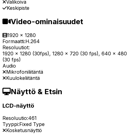
Valikoiva
Keskipiste
Video-ominaisuudet
1920 x 1280
Formaatti:
H.264
Resoluutiot:
1920 x 1280 (30fps), 1280 x 720 (30 fps), 640 x 480
(30 fps)
Audio
Mikrofoniliitäntä
Kuulokeliitäntä
Näyttö & Etsin
LCD-näyttö
Resoluutio:
461
Tyyppi:
Fixed Type
Kosketusnäyttö