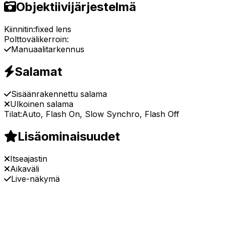
Objektiivijärjestelmä
Kiinnitin:
fixed lens
Polttovälikerroin:
Manuaalitarkennus
Salamat
Sisäänrakennettu salama
Ulkoinen salama
Tilat:
Auto, Flash On, Slow Synchro, Flash Off
Lisäominaisuudet
Itseajastin
Aikaväli
Live-näkymä