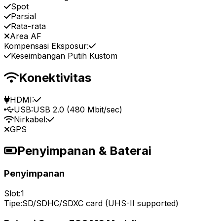
Spot
Parsial
Rata-rata
Area AF
Kompensasi Eksposur:
Keseimbangan Putih Kustom
Konektivitas
HDMI:
USB:
USB 2.0 (480 Mbit/sec)
Nirkabel:
GPS
Penyimpanan & Baterai
Penyimpanan
Slot:
1
Tipe:
SD/SDHC/SDXC card (UHS-II supported)