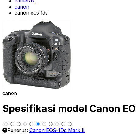
cameras
canon
canon eos 1ds
canon
Spesifikasi model Canon E
Penerus:
Canon EOS-1Ds Mark II