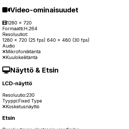
Video-ominaisuudet
1280 x 720
Formaatti:
H.264
Resoluutiot:
1280 x 720 (25 fps) 640 x 480 (30 fps)
Audio
Mikrofoniliitäntä
Kuulokeliitäntä
Näyttö & Etsin
LCD-näyttö
Resoluutio:
230
Tyyppi:
Fixed Type
Kosketusnäyttö
Etsin