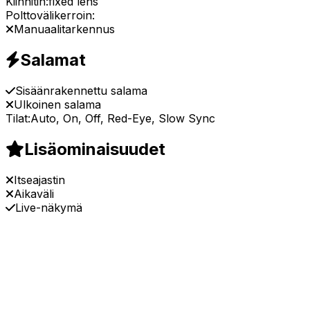
Kiinnitin:
fixed lens
Polttovälikerroin:
Manuaalitarkennus
Salamat
Sisäänrakennettu salama
Ulkoinen salama
Tilat:
Auto, On, Off, Red-Eye, Slow Sync
Lisäominaisuudet
Itseajastin
Aikaväli
Live-näkymä