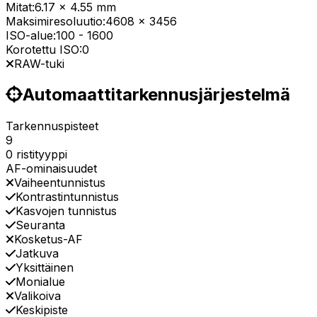
Mitat:
6.17 x 4.55 mm
Maksimiresoluutio:
4608 x 3456
ISO-alue:
100
-
1600
Korotettu ISO:
0
RAW-tuki
Automaattitarkennusjärjestelmä
Tarkennuspisteet
9
0 ristityyppi
AF-ominaisuudet
Vaiheentunnistus
Kontrastintunnistus
Kasvojen tunnistus
Seuranta
Kosketus-AF
Jatkuva
Yksittäinen
Monialue
Valikoiva
Keskipiste