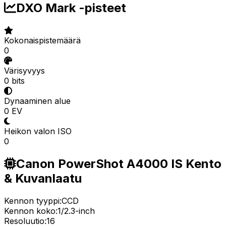
DXO Mark -pisteet
Kokonaispistemäärä
0
Värisyvyys
0 bits
Dynaaminen alue
0 EV
Heikon valon ISO
0
Canon PowerShot A4000 IS Kento
& Kuvanlaatu
Kennon tyyppi:
CCD
Kennon koko:
1/2.3-inch
Resoluutio:
16