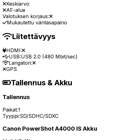
Keskiarvo
AF-alue
Valotuksen korjaus:
Mukautettu väritasapaino
Liitettävyys
HDMI:
USB:
USB 2.0 (480 Mbit/sec)
Langaton:
GPS
Tallennus & Akku
Tallennus
Paikat:
1
Tyyppi:
SD/SDHC/SDXC
Canon PowerShot A4000 IS Akku