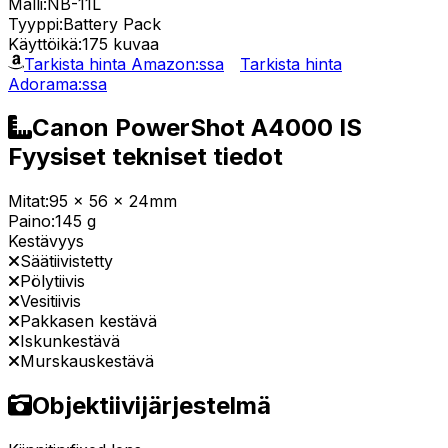
Malli:
NB-11L
Tyyppi:
Battery Pack
Käyttöikä:
175 kuvaa
Tarkista hinta Amazon:ssa
Tarkista hinta
Adorama:ssa
Canon PowerShot A4000 IS
Fyysiset tekniset tiedot
Mitat:
95 x 56 x 24mm
Paino:
145 g
Kestävyys
Säätiivistetty
Pölytiivis
Vesitiivis
Pakkasen kestävä
Iskunkestävä
Murskauskestävä
Objektiivijärjestelmä