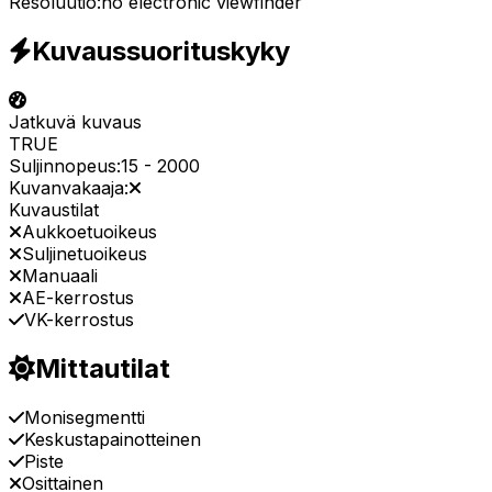
Resoluutio:
no electronic viewfinder
Kuvaussuorituskyky
Jatkuvä kuvaus
TRUE
Suljinnopeus:
15
-
2000
Kuvanvakaaja:
Kuvaustilat
Aukkoetuoikeus
Suljinetuoikeus
Manuaali
AE-kerrostus
VK-kerrostus
Mittautilat
Monisegmentti
Keskustapainotteinen
Piste
Osittainen