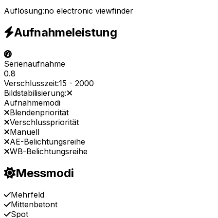
Auflösung:
no electronic viewfinder
Aufnahmeleistung
Serienaufnahme
0.8
Verschlusszeit:
15
-
2000
Bildstabilisierung:
Aufnahmemodi
Blendenpriorität
Verschlusspriorität
Manuell
AE-Belichtungsreihe
WB-Belichtungsreihe
Messmodi
Mehrfeld
Mittenbetont
Spot