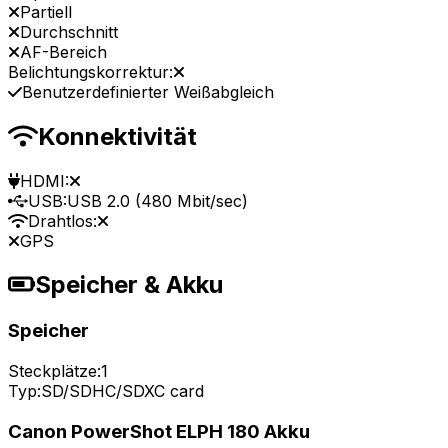
Partiell
Durchschnitt
AF-Bereich
Belichtungskorrektur:
Benutzerdefinierter Weißabgleich
Konnektivität
HDMI:
USB:
USB 2.0 (480 Mbit/sec)
Drahtlos:
GPS
Speicher & Akku
Speicher
Steckplätze:
1
Typ:
SD/SDHC/SDXC card
Canon PowerShot ELPH 180 Akku