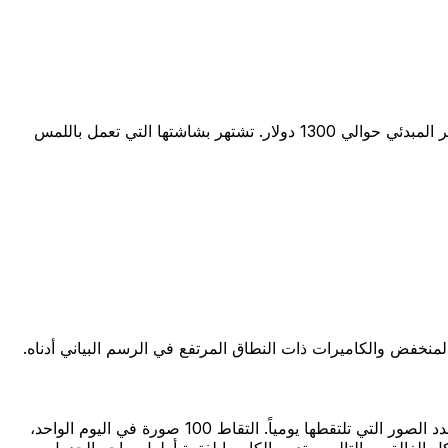
كاميرا SLR رقمية مزودة بشاشة تعمل باللمس قابلة للقلب والتركيز البؤري التلقائي الهجين. حساسية ISO أصلية تصل إلى 12800. السعر المبدئي حوالي 1300 دولار. تشتهر بشاشتها التي تعمل باللمس
لمنخفض والكاميرات ذات النطاق المرتفع في الرسم البياني أدناه.
يجب أن تدوم هذه الكاميرا بمتوسط 100000 اللقطات. لكن ضع في اعتبارك أيضاً أن عمر الكاميرا، الذي يُقاس بالسنوات، سيعتمد على عدد الصور التي تلتقطها يومياً. التقاط 100 صورة في اليوم الواحد،