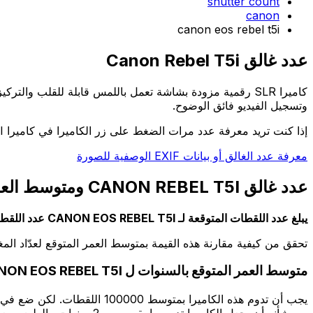
shutter count
canon
canon eos rebel t5i
عدد غالق Canon Rebel T5i
وتسجيل الفيديو فائق الوضوح.
إذا كنت تريد معرفة عدد مرات الضغط على زر الكاميرا في كاميرا CANON REBEL T5I الخاصة بك، فانتقل إلى الصفحة الرئيسية.
معرفة عدد الغالق أو بيانات EXIF الوصفية للصورة
عدد غالق CANON REBEL T5I ومتوسط العمر المتوقع له
يبلغ عدد اللقطات المتوقعة لـ CANON EOS REBEL T5I عدد اللقطات المتوقعة: 100000 اللقطات
تحقق من كيفية مقارنة هذه القيمة بمتوسط العمر المتوقع لعدّاد الم
متوسط العمر المتوقع بالسنوات ل CANON EOS REBEL T5I