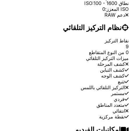
نطاق ISO:
1600
-
100
ISO المعزز:
0
دعم RAW
نظام التركيز التلقائي
نقاط التركيز
9
0 من النوع المتقاطع
ميزات التركيز التلقائي
كشف المرحلة
كشف التباين
كشف الوجه
تتبع
التركيز التلقائي باللمس
مستمر
فردي
متعدد المناطق
انتقائي
نقطة مركزية
إمكانيات الفيديو