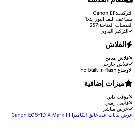
التركيب:
Canon EF
مضاعف البعد البؤري:
1x
العدسات المتاحة:
257
التركيز اليدوي
الفلاش
فلاش مدمج
فلاش خارجي
الأوضاع:
no built-in flash
ميزات إضافية
مؤقت ذاتي
فاصل زمني
عرض مباشر
عرض بيانات عدد غالق الكاميرا Canon EOS-1D X Mark III