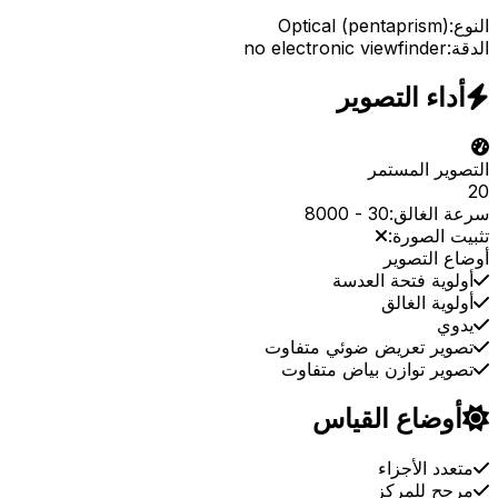
النوع:
Optical (pentaprism)
الدقة:
no electronic viewfinder
أداء التصوير
التصوير المستمر
20
سرعة الغالق:
30
-
8000
تثبيت الصورة:
أوضاع التصوير
أولوية فتحة العدسة
أولوية الغالق
يدوي
تصوير تعريض ضوئي متفاوت
تصوير توازن بياض متفاوت
أوضاع القياس
متعدد الأجزاء
مرجح للمركز