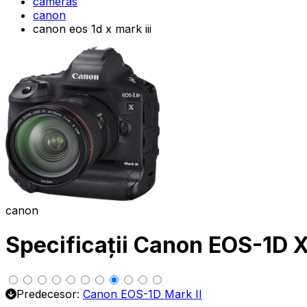
cameras
canon
canon eos 1d x mark iii
canon
Specificații Canon EOS-1D X
Predecesor:
Canon EOS-1D Mark II