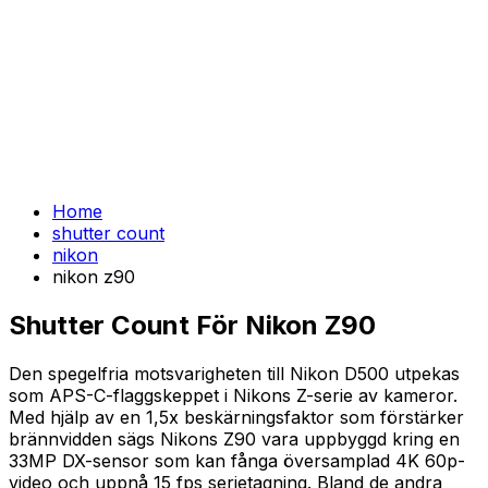
Home
shutter count
nikon
nikon z90
Shutter Count För Nikon Z90
Den spegelfria motsvarigheten till Nikon D500 utpekas
som APS-C-flaggskeppet i Nikons Z-serie av kameror.
Med hjälp av en 1,5x beskärningsfaktor som förstärker
brännvidden sägs Nikons Z90 vara uppbyggd kring en
33MP DX-sensor som kan fånga översamplad 4K 60p-
video och uppnå 15 fps serietagning. Bland de andra