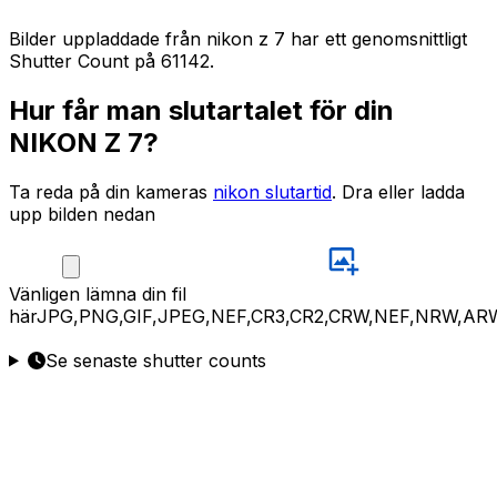
Bilder uppladdade från nikon z 7 har ett genomsnittligt
Shutter Count på 61142.
Hur får man slutartalet för din
NIKON Z 7?
Ta reda på din kameras
nikon slutartid
. Dra eller ladda
upp bilden nedan
Vänligen
lämna din fil
här
JPG,PNG,GIF,JPEG,NEF,CR3,CR2,CRW,NEF,NRW,AR
Se senaste shutter counts