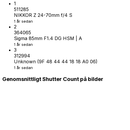
1
511285
NIKKOR Z 24-70mm f/4 S
1 år sedan
2
364065
Sigma 85mm F1.4 DG HSM | A
1 år sedan
3
312994
Unknown (9F 48 44 44 18 18 A0 06)
1 år sedan
Genomsnittligt Shutter Count på bilder