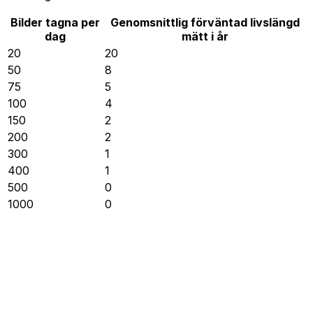
Bilder tagna per
Genomsnittlig förväntad livslängd
dag
mätt i år
20
20
50
8
75
5
100
4
150
2
200
2
300
1
400
1
500
0
1000
0