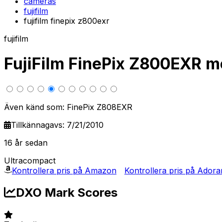
cameras
fujifilm
fujifilm finepix z800exr
fujifilm
FujiFilm FinePix Z800EXR m
Även känd som: FinePix Z808EXR
Tillkännagavs: 7/21/2010
16 år sedan
Ultracompact
Kontrollera pris på Amazon
Kontrollera pris på Ador
DXO Mark Scores