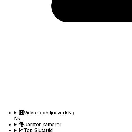
Video- och ljudverktyg
Ny
Jämför kameror
Top Slutartid