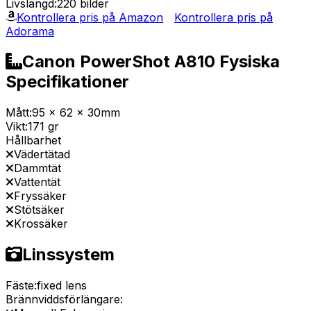
Livslängd:
220 bilder
Kontrollera pris på Amazon
Kontrollera pris på
Adorama
Canon PowerShot A810 Fysiska
Specifikationer
Mått:
95 x 62 x 30mm
Vikt:
171 gr
Hållbarhet
Vädertätad
Dammtät
Vattentät
Fryssäker
Stötsäker
Krossäker
Linssystem
Fäste:
fixed lens
Brännviddsförlängare: