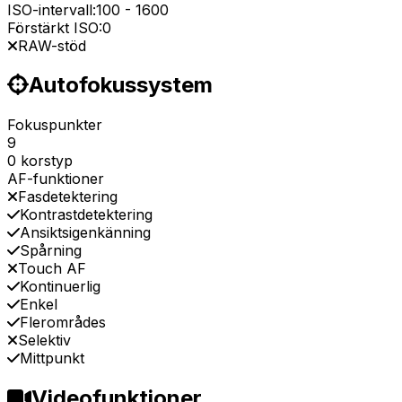
ISO-intervall:
100
-
1600
Förstärkt ISO:
0
RAW-stöd
Autofokussystem
Fokuspunkter
9
0 korstyp
AF-funktioner
Fasdetektering
Kontrastdetektering
Ansiktsigenkänning
Spårning
Touch AF
Kontinuerlig
Enkel
Flerområdes
Selektiv
Mittpunkt
Videofunktioner