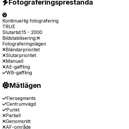
Fotograferingsprestanda
Kontinuerlig fotografering
TRUE
Slutartid:
15
-
2000
Bildstabilisering:
Fotograferingslägen
Bländarprioritet
Slutarprioritet
Manuell
AE-gaffling
WB-gaffling
Mätlägen
Flersegments
Centrumvägd
Punkt
Partiell
Genomsnitt
AF-område