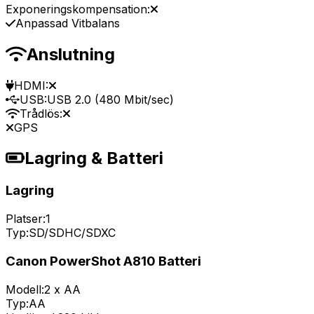
Exponeringskompensation:
Anpassad Vitbalans
Anslutning
HDMI:
USB:
USB 2.0 (480 Mbit/sec)
Trådlös:
GPS
Lagring & Batteri
Lagring
Platser:
1
Typ:
SD/SDHC/SDXC
Canon PowerShot A810 Batteri
Modell:
2 x AA
Typ:
AA