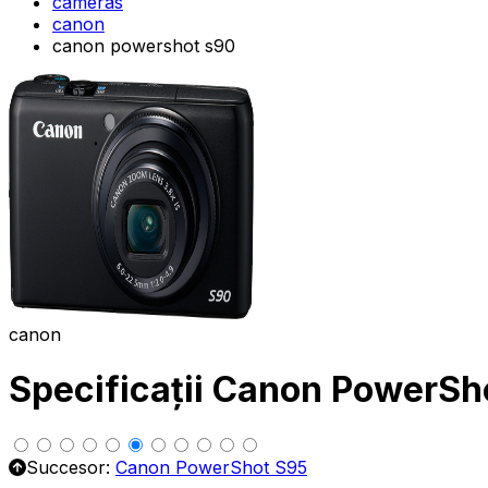
cameras
canon
canon powershot s90
canon
Specificații Canon PowerSh
Succesor:
Canon PowerShot S95