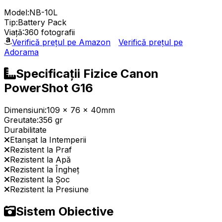
Model:
NB-10L
Tip:
Battery Pack
Viață:
360 fotografii
Verifică prețul pe Amazon
Verifică prețul pe
Adorama
Specificații Fizice Canon
PowerShot G16
Dimensiuni:
109 x 76 x 40mm
Greutate:
356 gr
Durabilitate
Etanșat la Intemperii
Rezistent la Praf
Rezistent la Apă
Rezistent la Îngheț
Rezistent la Șoc
Rezistent la Presiune
Sistem Obiective