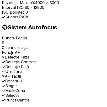
Rezoluție Maximă:
4000 x 3000
Interval ISO:
80
-
12800
ISO Boosted:
0
Suport RAW
Sistem Autofocus
Puncte Focus
9
0 tip încrucișat
Funcții AF
Detecție Fază
Detecție Contrast
Detecție Față
Urmărire
AF Tactil
Continuu
Singur
Multi-Zonă
Selectiv
Punct Central