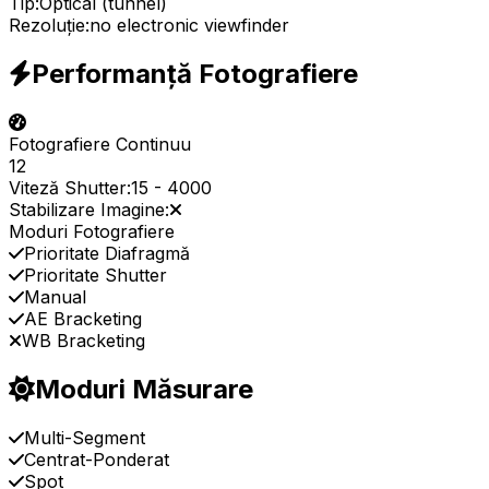
Tip:
Optical (tunnel)
Rezoluție:
no electronic viewfinder
Performanță Fotografiere
Fotografiere Continuu
12
Viteză Shutter:
15
-
4000
Stabilizare Imagine:
Moduri Fotografiere
Prioritate Diafragmă
Prioritate Shutter
Manual
AE Bracketing
WB Bracketing
Moduri Măsurare
Multi-Segment
Centrat-Ponderat
Spot