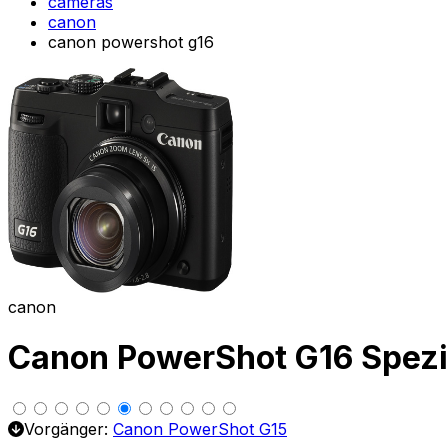
cameras
canon
canon powershot g16
canon
Canon PowerShot G16 Spez
Vorgänger:
Canon PowerShot G15