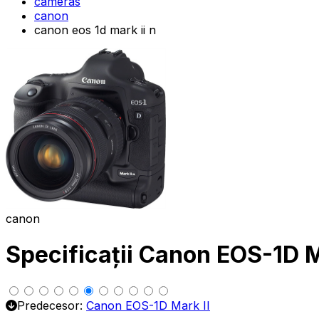
cameras
canon
canon eos 1d mark ii n
canon
Specificații Canon EOS-1D M
Predecesor:
Canon EOS-1D Mark II