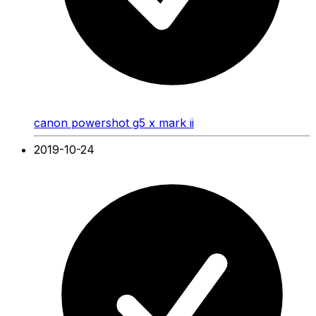
canon powershot g5 x mark ii
2019-10-24