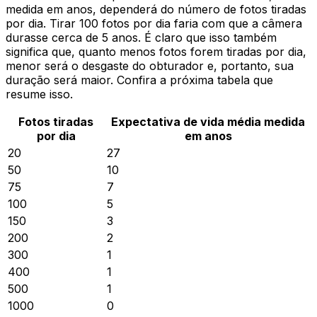
medida em anos, dependerá do número de fotos tiradas
por dia. Tirar 100 fotos por dia faria com que a câmera
durasse cerca de 5 anos. É claro que isso também
significa que, quanto menos fotos forem tiradas por dia,
menor será o desgaste do obturador e, portanto, sua
duração será maior. Confira a próxima tabela que
resume isso.
Fotos tiradas
Expectativa de vida média medida
por dia
em anos
20
27
50
10
75
7
100
5
150
3
200
2
300
1
400
1
500
1
1000
0