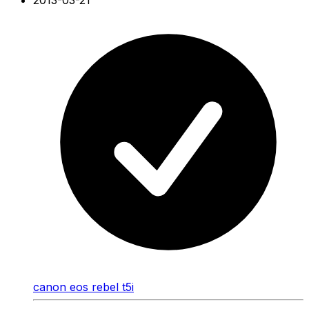
canon eos rebel t5i