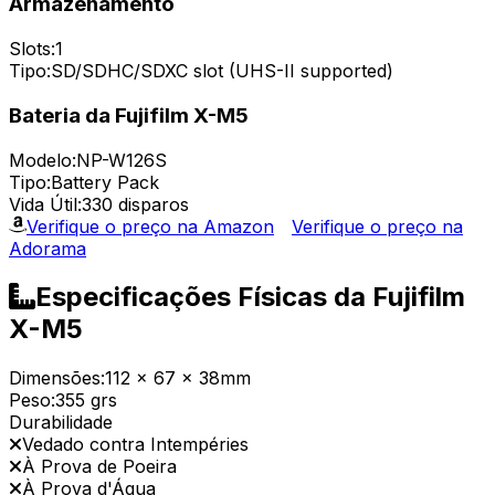
Armazenamento
Slots:
1
Tipo:
SD/SDHC/SDXC slot (UHS-II supported)
Bateria da Fujifilm X-M5
Modelo:
NP-W126S
Tipo:
Battery Pack
Vida Útil:
330 disparos
Verifique o preço na Amazon
Verifique o preço na
Adorama
Especificações Físicas da Fujifilm
X-M5
Dimensões:
112 x 67 x 38mm
Peso:
355 grs
Durabilidade
Vedado contra Intempéries
À Prova de Poeira
À Prova d'Água