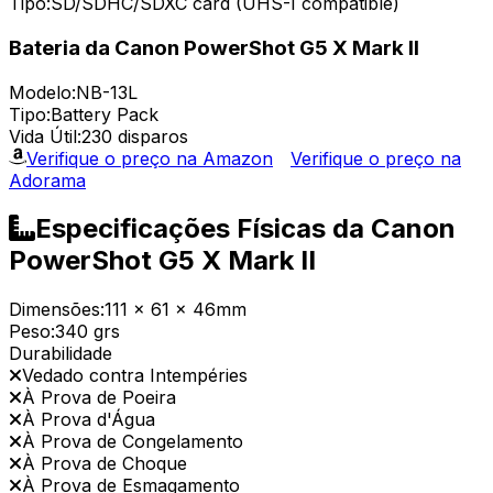
Tipo:
SD/SDHC/SDXC card (UHS-I compatible)
Bateria da Canon PowerShot G5 X Mark II
Modelo:
NB-13L
Tipo:
Battery Pack
Vida Útil:
230 disparos
Verifique o preço na Amazon
Verifique o preço na
Adorama
Especificações Físicas da Canon
PowerShot G5 X Mark II
Dimensões:
111 x 61 x 46mm
Peso:
340 grs
Durabilidade
Vedado contra Intempéries
À Prova de Poeira
À Prova d'Água
À Prova de Congelamento
À Prova de Choque
À Prova de Esmagamento