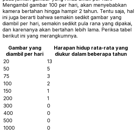
Mengambil gambar 100 per hari, akan menyebabkan
kamera bertahan hingga hampir 2 tahun. Tentu saja, hal
ini juga berarti bahwa semakin sedikit gambar yang
diambil per hari, semakin sedikit pula rana yang dipakai,
dan karenanya akan bertahan lebih lama. Periksa tabel
berikut ini yang merangkumnya.
Gambar yang
Harapan hidup rata-rata yang
diambil per hari
diukur dalam beberapa tahun
20
13
50
5
75
3
100
2
150
1
200
1
300
0
400
0
500
0
1000
0