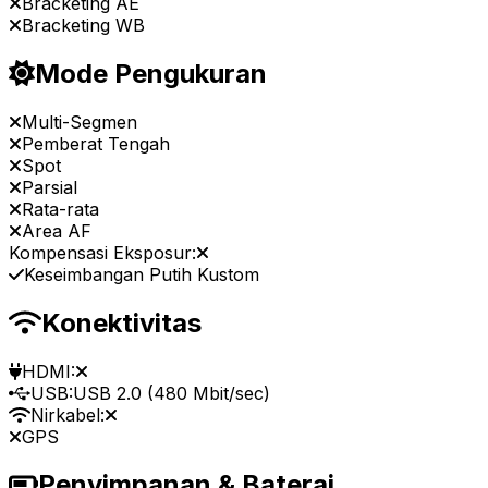
Bracketing AE
Bracketing WB
Mode Pengukuran
Multi-Segmen
Pemberat Tengah
Spot
Parsial
Rata-rata
Area AF
Kompensasi Eksposur:
Keseimbangan Putih Kustom
Konektivitas
HDMI:
USB:
USB 2.0 (480 Mbit/sec)
Nirkabel:
GPS
Penyimpanan & Baterai