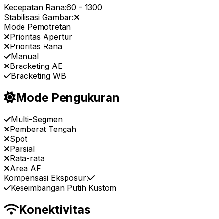
Kecepatan Rana:
60
-
1300
Stabilisasi Gambar:
Mode Pemotretan
Prioritas Apertur
Prioritas Rana
Manual
Bracketing AE
Bracketing WB
Mode Pengukuran
Multi-Segmen
Pemberat Tengah
Spot
Parsial
Rata-rata
Area AF
Kompensasi Eksposur:
Keseimbangan Putih Kustom
Konektivitas