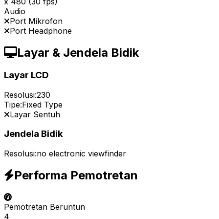
x 480 (30 fps)
Audio
Port Mikrofon
Port Headphone
Layar & Jendela Bidik
Layar LCD
Resolusi:
230
Tipe:
Fixed Type
Layar Sentuh
Jendela Bidik
Resolusi:
no electronic viewfinder
Performa Pemotretan
Pemotretan Beruntun
4