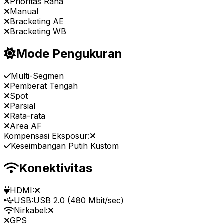
Prioritas Rana
Manual
Bracketing AE
Bracketing WB
Mode Pengukuran
Multi-Segmen
Pemberat Tengah
Spot
Parsial
Rata-rata
Area AF
Kompensasi Eksposur:
Keseimbangan Putih Kustom
Konektivitas
HDMI:
USB:
USB 2.0 (480 Mbit/sec)
Nirkabel:
GPS