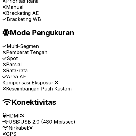
Prioritas Rana
Manual
Bracketing AE
Bracketing WB
Mode Pengukuran
Multi-Segmen
Pemberat Tengah
Spot
Parsial
Rata-rata
Area AF
Kompensasi Eksposur:
Keseimbangan Putih Kustom
Konektivitas
HDMI:
USB:
USB 2.0 (480 Mbit/sec)
Nirkabel:
GPS