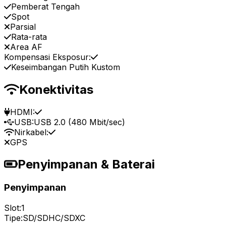
Pemberat Tengah
Spot
Parsial
Rata-rata
Area AF
Kompensasi Eksposur:
Keseimbangan Putih Kustom
Konektivitas
HDMI:
USB:
USB 2.0 (480 Mbit/sec)
Nirkabel:
GPS
Penyimpanan & Baterai
Penyimpanan
Slot:
1
Tipe:
SD/SDHC/SDXC