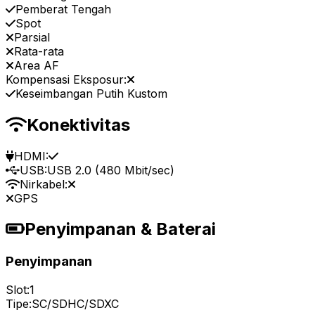
Pemberat Tengah
Spot
Parsial
Rata-rata
Area AF
Kompensasi Eksposur:
Keseimbangan Putih Kustom
Konektivitas
HDMI:
USB:
USB 2.0 (480 Mbit/sec)
Nirkabel:
GPS
Penyimpanan & Baterai
Penyimpanan
Slot:
1
Tipe:
SC/SDHC/SDXC