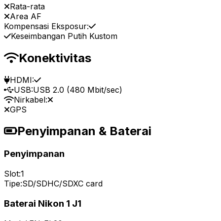
Rata-rata
Area AF
Kompensasi Eksposur:
Keseimbangan Putih Kustom
Konektivitas
HDMI:
USB:
USB 2.0 (480 Mbit/sec)
Nirkabel:
GPS
Penyimpanan & Baterai
Penyimpanan
Slot:
1
Tipe:
SD/SDHC/SDXC card
Baterai Nikon 1 J1