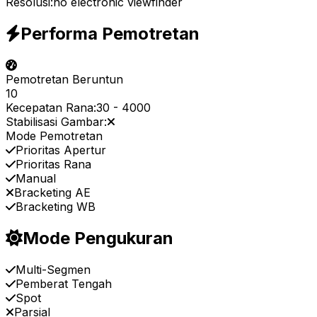
Resolusi:
no electronic viewfinder
Performa Pemotretan
Pemotretan Beruntun
10
Kecepatan Rana:
30
-
4000
Stabilisasi Gambar:
Mode Pemotretan
Prioritas Apertur
Prioritas Rana
Manual
Bracketing AE
Bracketing WB
Mode Pengukuran
Multi-Segmen
Pemberat Tengah
Spot
Parsial