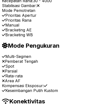
Kecepatan Rana:
30
-
4000
Stabilisasi Gambar:
Mode Pemotretan
Prioritas Apertur
Prioritas Rana
Manual
Bracketing AE
Bracketing WB
Mode Pengukuran
Multi-Segmen
Pemberat Tengah
Spot
Parsial
Rata-rata
Area AF
Kompensasi Eksposur:
Keseimbangan Putih Kustom
Konektivitas