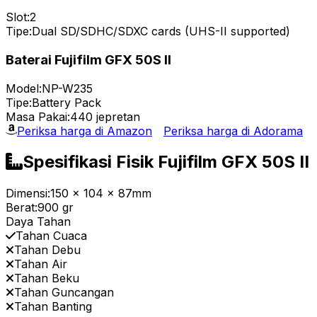
Slot:
2
Tipe:
Dual SD/SDHC/SDXC cards (UHS-II supported)
Baterai Fujifilm GFX 50S II
Model:
NP-W235
Tipe:
Battery Pack
Masa Pakai:
440 jepretan
Periksa harga di Amazon
Periksa harga di Adorama
Spesifikasi Fisik Fujifilm GFX 50S II
Dimensi:
150 x 104 x 87mm
Berat:
900 gr
Daya Tahan
Tahan Cuaca
Tahan Debu
Tahan Air
Tahan Beku
Tahan Guncangan
Tahan Banting