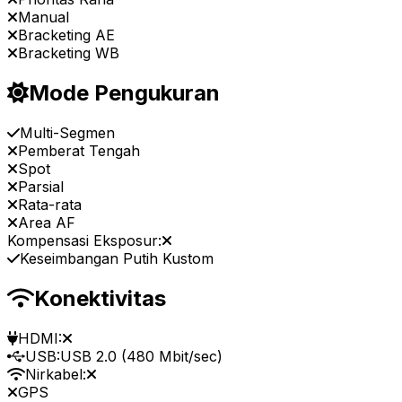
Manual
Bracketing AE
Bracketing WB
Mode Pengukuran
Multi-Segmen
Pemberat Tengah
Spot
Parsial
Rata-rata
Area AF
Kompensasi Eksposur:
Keseimbangan Putih Kustom
Konektivitas
HDMI:
USB:
USB 2.0 (480 Mbit/sec)
Nirkabel:
GPS