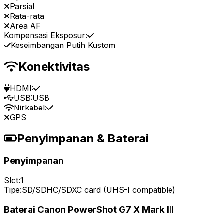
Parsial
Rata-rata
Area AF
Kompensasi Eksposur:
Keseimbangan Putih Kustom
Konektivitas
HDMI:
USB:
USB
Nirkabel:
GPS
Penyimpanan & Baterai
Penyimpanan
Slot:
1
Tipe:
SD/SDHC/SDXC card (UHS-I compatible)
Baterai Canon PowerShot G7 X Mark III