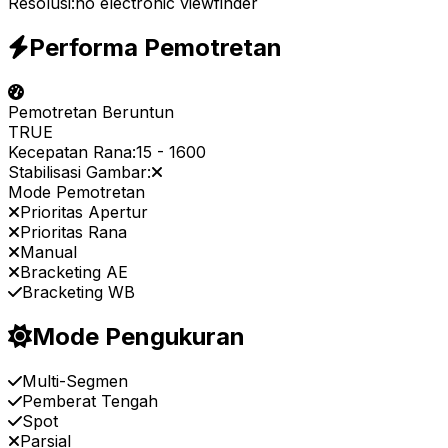
Resolusi:
no electronic viewfinder
Performa Pemotretan
Pemotretan Beruntun
TRUE
Kecepatan Rana:
15
-
1600
Stabilisasi Gambar:
Mode Pemotretan
Prioritas Apertur
Prioritas Rana
Manual
Bracketing AE
Bracketing WB
Mode Pengukuran
Multi-Segmen
Pemberat Tengah
Spot
Parsial