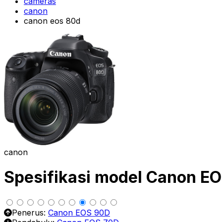
cameras
canon
canon eos 80d
canon
Spesifikasi model Canon E
Penerus:
Canon EOS 90D