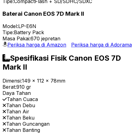
Tipe:
CompactFlash + SD/SDHC/SDXC
Baterai Canon EOS 7D Mark II
Model:
LP-E6N
Tipe:
Battery Pack
Masa Pakai:
670 jepretan
Periksa harga di Amazon
Periksa harga di Adorama
Spesifikasi Fisik Canon EOS 7D
Mark II
Dimensi:
149 x 112 x 78mm
Berat:
910 gr
Daya Tahan
Tahan Cuaca
Tahan Debu
Tahan Air
Tahan Beku
Tahan Guncangan
Tahan Banting