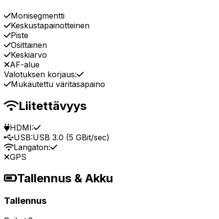
Monisegmentti
Keskustapainotteinen
Piste
Osittainen
Keskiarvo
AF-alue
Valotuksen korjaus:
Mukautettu väritasapaino
Liitettävyys
HDMI:
USB:
USB 3.0 (5 GBit/sec)
Langaton:
GPS
Tallennus & Akku
Tallennus