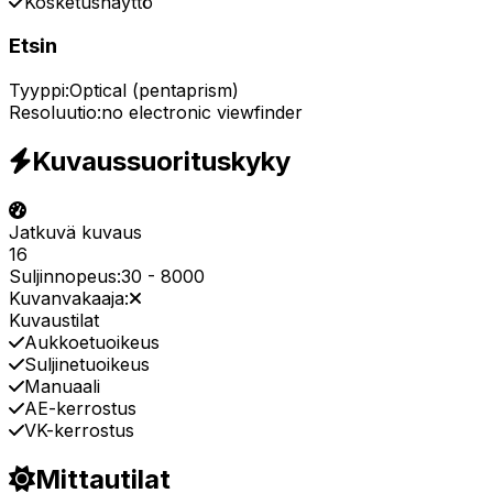
Kosketusnäyttö
Etsin
Tyyppi:
Optical (pentaprism)
Resoluutio:
no electronic viewfinder
Kuvaussuorituskyky
Jatkuvä kuvaus
16
Suljinnopeus:
30
-
8000
Kuvanvakaaja:
Kuvaustilat
Aukkoetuoikeus
Suljinetuoikeus
Manuaali
AE-kerrostus
VK-kerrostus
Mittautilat