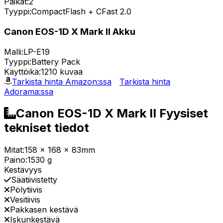
Paikat:
2
Tyyppi:
CompactFlash + CFast 2.0
Canon EOS-1D X Mark II Akku
Malli:
LP-E19
Tyyppi:
Battery Pack
Käyttöikä:
1210 kuvaa
Tarkista hinta Amazon:ssa
Tarkista hinta
Adorama:ssa
Canon EOS-1D X Mark II Fyysiset
tekniset tiedot
Mitat:
158 x 168 x 83mm
Paino:
1530 g
Kestävyys
Säätiivistetty
Pölytiivis
Vesitiivis
Pakkasen kestävä
Iskunkestävä