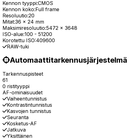
Kennon tyyppi:
CMOS
Kennon koko:
Full frame
Resoluutio:
20
Mitat:
36 x 24 mm
Maksimiresoluutio:
5472 x 3648
ISO-alue:
100
-
51200
Korotettu ISO:
409600
RAW-tuki
Automaattitarkennusjärjestelmä
Tarkennuspisteet
61
0 ristityyppi
AF-ominaisuudet
Vaiheentunnistus
Kontrastintunnistus
Kasvojen tunnistus
Seuranta
Kosketus-AF
Jatkuva
Yksittäinen