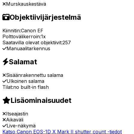
Murskauskestävä
Objektiivijärjestelmä
Kiinnitin:
Canon EF
Polttovälikerroin:
1x
Saatavilla olevat objektiivit:
257
Manuaalitarkennus
Salamat
Sisäänrakennettu salama
Ulkoinen salama
Tilat:
no built-in flash
Lisäominaisuudet
Itseajastin
Aikaväli
Live-näkymä
Katso Canon EOS-1D X Mark II shutter count -tiedot